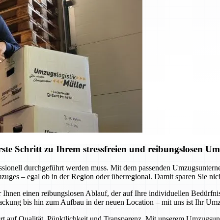
e Schritt zu Ihrem stressfreien und reibungslosen U
fessionell durchgeführt werden muss. Mit dem passenden Umzugsunter
ges – egal ob in der Region oder überregional. Damit sparen Sie nich
Ihnen einen reibungslosen Ablauf, der auf Ihre individuellen Bedürfni
kung bis hin zum Aufbau in der neuen Location – mit uns ist Ihr Umz
 Wert auf Qualität, Pünktlichkeit und Transparenz. Mit unserem Umzug