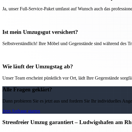
Ja, unser Full-Service-Paket umfasst auf Wunsch auch das professio
Ist mein Umzugsgut versichert?
Selbstverständlich! Ihre Möbel und Gegenstände sind während des Tra
Wie läuft der Umzugstag ab?
Unser Team erscheint pünktlich vor Ort, lädt Ihre Gegenstände sorgfälti
Alle Fragen geklärt?
Dann probieren Sie es jetzt aus und fordern Sie Ihr individuelles Ang
Jetzt Anfrage starten
Stressfreier Umzug garantiert – Ludwigshafen am R