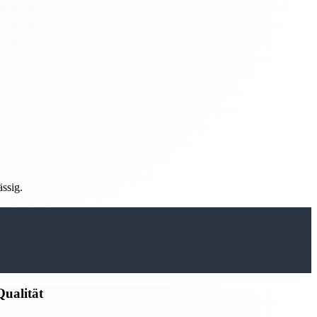
ässig.
ualität