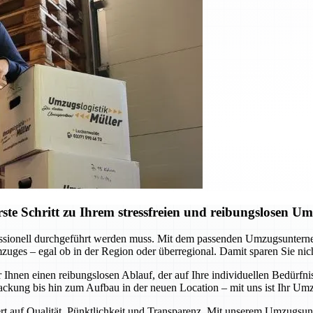
e Schritt zu Ihrem stressfreien und reibungslosen U
fessionell durchgeführt werden muss. Mit dem passenden Umzugsunter
ges – egal ob in der Region oder überregional. Damit sparen Sie nich
Ihnen einen reibungslosen Ablauf, der auf Ihre individuellen Bedürfni
kung bis hin zum Aufbau in der neuen Location – mit uns ist Ihr Umz
 Wert auf Qualität, Pünktlichkeit und Transparenz. Mit unserem Umzug