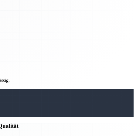
ässig.
ualität