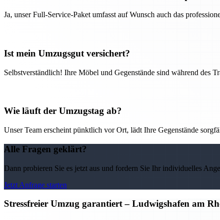
Ja, unser Full-Service-Paket umfasst auf Wunsch auch das professio
Ist mein Umzugsgut versichert?
Selbstverständlich! Ihre Möbel und Gegenstände sind während des Tra
Wie läuft der Umzugstag ab?
Unser Team erscheint pünktlich vor Ort, lädt Ihre Gegenstände sorgfälti
Alle Fragen geklärt?
Dann probieren Sie es jetzt aus und fordern Sie Ihr individuelles Ang
Jetzt Anfrage starten
Stressfreier Umzug garantiert – Ludwigshafen am R